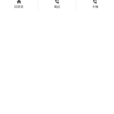
回首頁
電話
手機
職場霸凌可以求償嗎？精神賠
沒簽書面契約也算僱傭關係
償與法律權益解析｜台中勞資
嗎？勞資案件律師｜台中勞資
案件律師｜西區勞資案件律師
案件律師｜西區勞資案件律師
遭主管性騷擾可以拒絕嗎？法
職場霸凌怎麼認定？5大要
律保障有哪些？｜台中勞資糾
件、蒐證方式與申訴流程一次