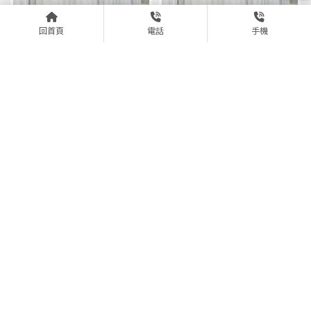
回首頁
電話
手機
沒簽書面契約也算僱傭關係
遇到職場霸凌怎麼辦？勞工自
嗎？勞資案件律師｜台中勞資
保完整指南｜台中勞資案件律
案件律師｜西區勞資案件律師
師｜西區勞資案件律師
職場霸凌可以求償嗎？精神賠
公司可以不給加班費改用補休
償與法律權益解析｜台中勞資
嗎？勞資糾紛律師｜台中勞資