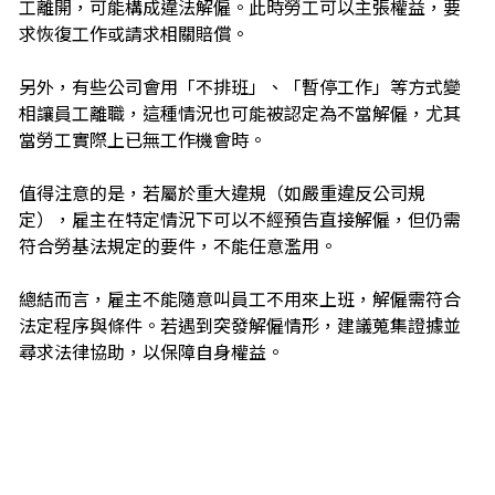
工離開，可能構成違法解僱。此時勞工可以主張權益，要
求恢復工作或請求相關賠償。
另外，有些公司會用「不排班」、「暫停工作」等方式變
相讓員工離職，這種情況也可能被認定為不當解僱，尤其
當勞工實際上已無工作機會時。
值得注意的是，若屬於重大違規（如嚴重違反公司規
定），雇主在特定情況下可以不經預告直接解僱，但仍需
符合勞基法規定的要件，不能任意濫用。
總結而言，雇主不能隨意叫員工不用來上班，解僱需符合
法定程序與條件。若遇到突發解僱情形，建議蒐集證據並
尋求法律協助，以保障自身權益。